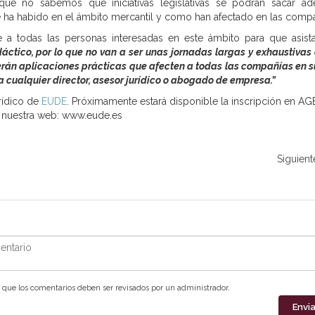
 no sabemos que iniciativas legislativas se podrán sacar ade
e ha habido en el ámbito mercantil y como han afectado en las compa
aje a todas las personas interesadas en este ámbito para que asist
áctico, por lo que no van a ser unas jornadas largas y exhaustivas 
 serán aplicaciones prácticas que afecten a todas las compañías en s
a cualquier director, asesor jurídico o abogado de empresa.”
rídico de
EUDE
. Próximamente estará disponible la inscripción en A
 nuestra web: www.eude.es
Siguient
ntario
que los comentarios deben ser revisados por un administrador.