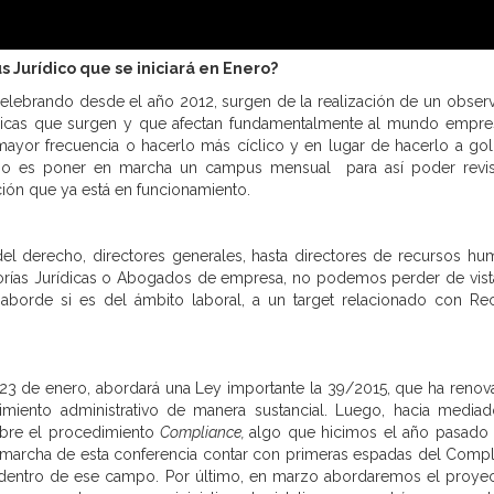
Jurídico que se iniciará en Enero?
ebrando desde el año 2012, surgen de la realización de un observ
rídicas que surgen y que afectan fundamentalmente al mundo empres
ayor frecuencia o hacerlo más cíclico y en lugar de hacerlo a go
cabo es poner en marcha un campus mensual para así poder revis
ación que ya está en funcionamiento.
del derecho, directores generales, hasta directores de recursos hu
sorías Jurídicas o Abogados de empresa, no podemos perder de vist
borde si es del ámbito laboral, a un target relacionado con Re
23 de enero, abordará una Ley importante la 39/2015, que ha renov
miento administrativo de manera sustancial. Luego, hacia media
obre el procedimiento
Compliance,
algo que hicimos el año pasado
en marcha de esta conferencia contar con primeras espadas del Compl
 dentro de ese campo. Por último, en marzo abordaremos el proye