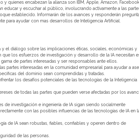
rdo y quienes encabezan la alianza son IBM, Apple, Amazon, Facebook
educar y escuchar al público, involucrando activamente a las parte
foque establecido. Informarán de los avances y responderán pregunta
para ayudar con mas desarrollos de Inteligencia Artificial.
y el diálogo sobre las implicaciones éticas, sociales, económicas y
ran que los esfuerzos de investigación y desarrollo de la IA necesitan e
ama de partes interesadas y ser responsables ante ellos.
las partes interesadas en la comunidad empresarial para ayudar a as
ecíficas del dominio sean comprendidas y tratadas.
frentar los desafíos potenciales de las tecnologías de la Inteligencia
ntereses de todas las partes que pueden verse afectadas por los avan
s de investigación e ingeniería de IA sigan siendo socialmente
ectamente con las posibles influencias de las tecnologías de IA en l
ogía de IA sean robustas, fiables, confiables y operen dentro de
eguridad de las personas.