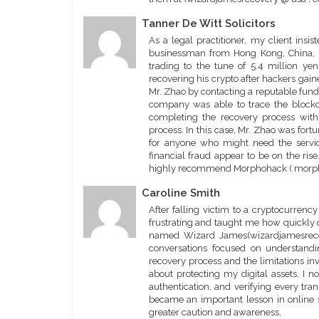
Tanner De Witt Solicitors
As a legal practitioner, my client insi
businessman from Hong Kong, China, 
trading to the tune of 5.4 million y
recovering his crypto after hackers gain
Mr. Zhao by contacting a reputable fun
company was able to trace the blockch
completing the recovery process with
process. In this case, Mr. Zhao was fortu
for anyone who might need the servic
financial fraud appear to be on the rise
highly recommend Morphohack ( morph
Caroline Smith
After falling victim to a cryptocurren
frustrating and taught me how quickly on
named Wizard James(wizardjamesrecove
conversations focused on understand
recovery process and the limitations inv
about protecting my digital assets. I 
authentication, and verifying every tran
became an important lesson in online 
greater caution and awareness.