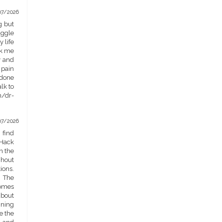
07/2026
g but
uggle
 life
ok me
y and
 pain
 done
alk to
m/dr-
07/2026
 find
 Hack
n the
ghout
ions.
. The
comes
about
ining
e the