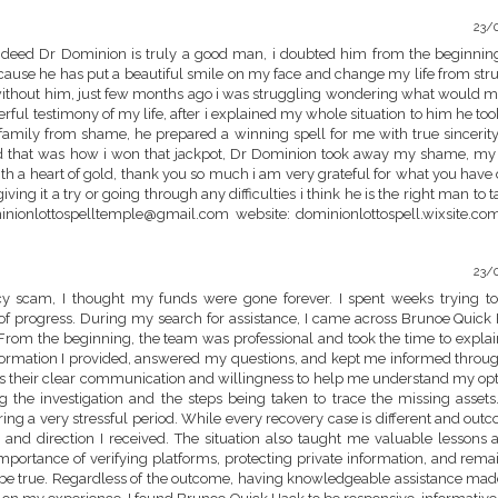
23/
ndeed Dr Dominion is truly a good man, i doubted him from the beginnin
ecause he has put a beautiful smile on my face and change my life from str
without him, just few months ago i was struggling wondering what would my
rful testimony of my life, after i explained my whole situation to him he to
mily from shame, he prepared a winning spell for me with true sincerit
 that was how i won that jackpot, Dr Dominion took away my shame, my
 a heart of gold, thank you so much i am very grateful for what you have
ving it a try or going through any difficulties i think he is the right man to t
nionlottospelltemple@gmail.com website: dominionlottospell.wixsite.co
23/
ncy scam, I thought my funds were gone forever. I spent weeks trying to
 of progress. During my search for assistance, I came across Brunoe Quick
From the beginning, the team was professional and took the time to explai
formation I provided, answered my questions, and kept me informed throu
s their clear communication and willingness to help me understand my opt
g the investigation and the steps being taken to trace the missing assets
ng a very stressful period. While every recovery case is different and out
t and direction I received. The situation also taught me valuable lessons 
importance of verifying platforms, protecting private information, and rema
o be true. Regardless of the outcome, having knowledgeable assistance mad