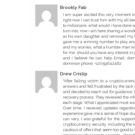
Brookly Fab
I am super excited this very moment i
right now i can trust him with my all b
to millionaire, what would i have done 
turn into, now i am here sharing a wonde
as his own daughter and removed my fa
gave me a winning number to play and
and my worries, what a humble man with
for me, should you have any interest in gi
and i believe he can help Email: domi
dominion phone: +12059642462
Drew Crislip
"After falling victim to a crypt0curre
answers and felt frustrated by the lack
and decided to reach out for guidance. 
recovery process. They reviewed the in
each stage. What I appreciated most wa
Over time, I received updates regardin
experience gave me a sense of hope duri
can vary, I was grateful for the suppor
cryptocurrency security, including the 
cautious of offers that seem too good t