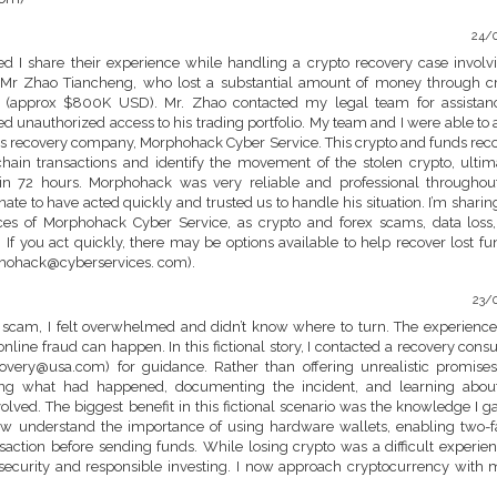
24/
sted I share their experience while handling a crypto recovery case involv
Mr Zhao Tiancheng, who lost a substantial amount of money through c
en (approx $800K USD). Mr. Zhao contacted my legal team for assistan
ed unauthorized access to his trading portfolio. My team and I were able to a
ds recovery company, Morphohack Cyber Service. This crypto and funds rec
ain transactions and identify the movement of the stolen crypto, ultim
in 72 hours. Morphohack was very reliable and professional throughou
nate to have acted quickly and trusted us to handle his situation. I’m sharing
es of Morphohack Cyber Service, as crypto and forex scams, data loss
. If you act quickly, there may be options available to help recover lost fun
ohack@cyberservices. com).
23/
cy scam, I felt overwhelmed and didn’t know where to turn. The experienc
line fraud can happen. In this fictional story, I contacted a recovery consu
ry@usa.com) for guidance. Rather than offering unrealistic promises
ing what had happened, documenting the incident, and learning abou
olved. The biggest benefit in this fictional scenario was the knowledge I g
now understand the importance of using hardware wallets, enabling two-f
saction before sending funds. While losing crypto was a difficult experienc
security and responsible investing. I now approach cryptocurrency with