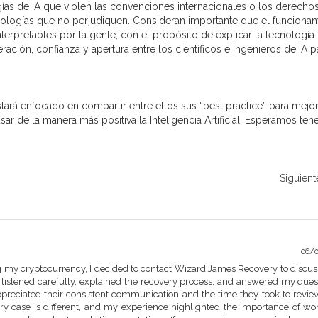
ías de IA que violen las convenciones internacionales o los derecho
logías que no perjudiquen. Consideran importante que el funciona
erpretables por la gente, con el propósito de explicar la tecnología.
ación, confianza y apertura entre los científicos e ingenieros de IA p
rá enfocado en compartir entre ellos sus “best practice” para mejor
sar de la manera más positiva la Inteligencia Artificial. Esperamos ten
Siguient
06/
ng my cryptocurrency, I decided to contact Wizard James Recovery to discu
 listened carefully, explained the recovery process, and answered my ques
ppreciated their consistent communication and the time they took to revie
ery case is different, and my experience highlighted the importance of wo