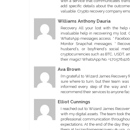
with a service that communicates transp
add specific details about the outcom
valuable. Crypto recovery company ema
Williams Anthony Dauria
Recovery All your lost with the help
invaluable help in recovering my lost. 
WhatsApp messages access. * Facebook 
Monitor Snapchat messages. * Recover 
husband’s, or boyfriend’s social me
cryptocurrencies such as BTC, USDT, a
their magic! WhatsApp No. +170578426
Ava Brown
I’m grateful to Wizard James Recovery fo
sure where to turn, but their team was
informed every step of the way and w
recommend their services to anyone faci
Elliot Cunnings
I reached out to Wizard James Recovery 
with my digital assets. The team took t
professional communication throughout o
expectations. At the end of the day they
them at (wizardjamesrecovery @ usa . 