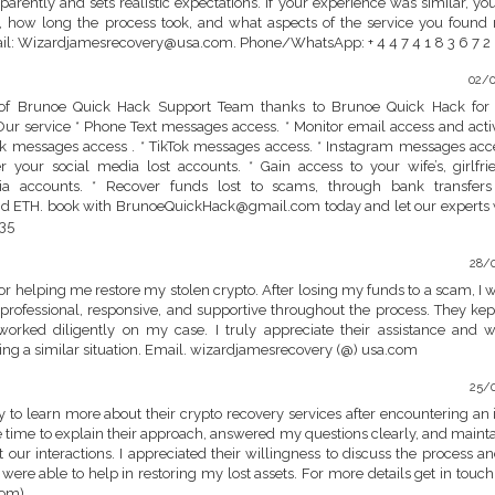
arently and sets realistic expectations. If your experience was similar, yo
e, how long the process took, and what aspects of the service you found
il: Wizardjamesrecovery@usa.com. Phone/WhatsApp: + 4 4 7 4 1 8 3 6 7 2 
02/
 of Brunoe Quick Hack Support Team thanks to Brunoe Quick Hack for 
Our service * Phone Text messages access. * Monitor email access and activi
messages access . * TikTok messages access. * Instagram messages acce
your social media lost accounts. * Gain access to your wife’s, girlfrie
dia accounts. * Recover funds lost to scams, through bank transfer
nd ETH. book with BrunoeQuickHack@gmail.com today and let our experts
35
28/
r helping me restore my stolen crypto. After losing my funds to a scam, I w
 professional, responsive, and supportive throughout the process. They ke
orked diligently on my case. I truly appreciate their assistance and 
ng a similar situation. Email. wizardjamesrecovery (@) usa.com
25/
to learn more about their crypto recovery services after encountering an 
he time to explain their approach, answered my questions clearly, and maint
ur interactions. I appreciated their willingness to discuss the process an
 were able to help in restoring my lost assets. For more details get in touch
com)