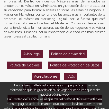
empresarial. Dentro de nuestros Másteres más demandados se
encuentran el Máster en Administración y Dirección de Empresas, por
su capacidad para formar a líderes en todas las áreas de negocio, el
Máster en Marketing, por ser una de las áreas más importantes de la
empresa, el Máster en Marketing Digital, por la fuerza que está
tomando en el mercado actual, el Máster en Comercio Internacional,
por la tendencia a la internacionalización de los negocios, y el Máster
en Recursos Humanos, por la importancia que cada vez más prestan
las empresas al capital humano.
Aviso legal
Política de privacidad
|
|
Política de Cookies
Política de Protección de Datos
|
Acreditaciones
FAQs
Una cookie o galleta informática es un pequeño archivo de
Política de Calidad y Medio Ambiente
información que se guarda en su navegador cada vez que visita
nuestra página web.
Opiniones EUDE
Política de Marketing Responsable
La utilidad de las cookies es guardar el historial de su actividad en
nuestra página web, de manera que, cuando la visite nuevamente,
ésta pueda identificarle y configurar el contenido de la misma en base