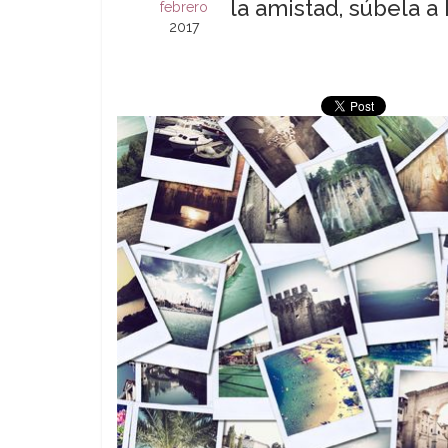
la amistad, súbela a
febrero
2017