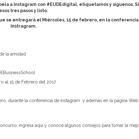
úbela a Instagram con #EUDEdigital,
etiquetamos
y síguenos. S
esos tres pasos y listo.
que se entregará
el Miércoles, 15 de febrero, en la conferenci
Instragram.
 de la amistad
UDEBusinessSchool
ero al 15 de Febrero del 2017
rero, durante la conferencia de Instagram y además en la página Web
 concurso, ingresa aquí y conoce algunos consejos para tomar la mej