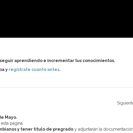
seguir aprendiendo e incrementar tus conocimientos.
ipa y
regístrate cuanto antes
.
Siguient
de Mayo.
 esta página.
mbianos y tener título de pregrado
y adjuntarán la documentació