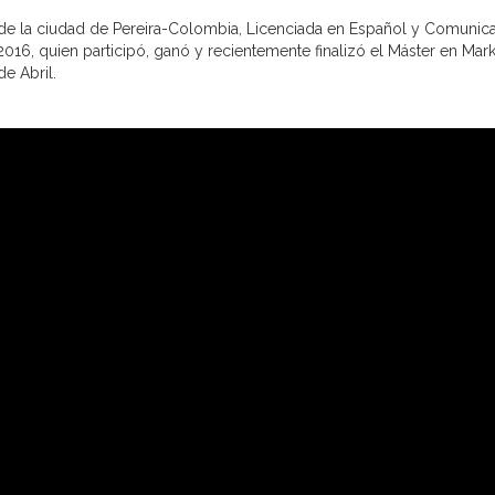
 de la ciudad de Pereira-Colombia, Licenciada en Español y Comunic
2016, quien participó, ganó y recientemente finalizó el Máster en Mar
e Abril.