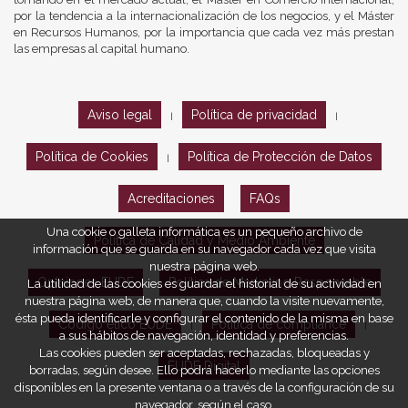
por la tendencia a la internacionalización de los negocios, y el Máster
en Recursos Humanos, por la importancia que cada vez más prestan
las empresas al capital humano.
Aviso legal
Política de privacidad
|
|
Política de Cookies
Política de Protección de Datos
|
Acreditaciones
FAQs
Una cookie o galleta informática es un pequeño archivo de
Política de Calidad y Medio Ambiente
información que se guarda en su navegador cada vez que visita
nuestra página web.
Opiniones EUDE
Política de Marketing Responsable
La utilidad de las cookies es guardar el historial de su actividad en
nuestra página web, de manera que, cuando la visite nuevamente,
ésta pueda identificarle y configurar el contenido de la misma en base
Código ético EUDE
Política de compliance
|
|
a sus hábitos de navegación, identidad y preferencias.
Las cookies pueden ser aceptadas, rechazadas, bloqueadas y
EUDE Digital
borradas, según desee. Ello podrá hacerlo mediante las opciones
disponibles en la presente ventana o a través de la configuración de su
navegador, según el caso.