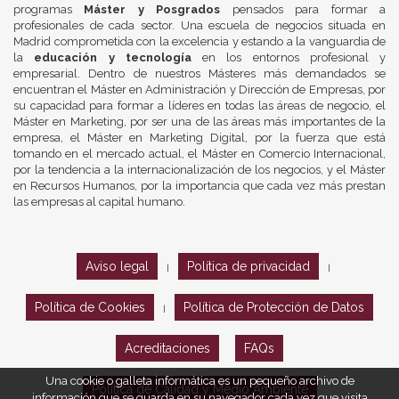
programas
Máster y Posgrados
pensados para formar a
profesionales de cada sector. Una escuela de negocios situada en
Madrid comprometida con la excelencia y estando a la vanguardia de
la
educación y tecnología
en los entornos profesional y
empresarial. Dentro de nuestros Másteres más demandados se
encuentran el Máster en Administración y Dirección de Empresas, por
su capacidad para formar a líderes en todas las áreas de negocio, el
Máster en Marketing, por ser una de las áreas más importantes de la
empresa, el Máster en Marketing Digital, por la fuerza que está
tomando en el mercado actual, el Máster en Comercio Internacional,
por la tendencia a la internacionalización de los negocios, y el Máster
en Recursos Humanos, por la importancia que cada vez más prestan
las empresas al capital humano.
Aviso legal
Política de privacidad
|
|
Política de Cookies
Política de Protección de Datos
|
Acreditaciones
FAQs
Una cookie o galleta informática es un pequeño archivo de
Política de Calidad y Medio Ambiente
información que se guarda en su navegador cada vez que visita