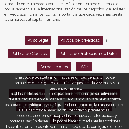
tomando en el mercado actual, el Máster en Comercio Internacional,
por la tendencia a la internacionalización de los negocios, y el Máster
en Recursos Humanos, por la importancia que cada vez más prestan
las empresas al capital humano.
Aviso legal
Política de privacidad
|
|
Política de Cookies
Política de Protección de Datos
|
Acreditaciones
FAQs
Una cookie o galleta informática es un pequeño archivo de
Política de Calidad y Medio Ambiente
información que se guarda en su navegador cada vez que visita
nuestra página web.
Opiniones EUDE
Política de Marketing Responsable
La utilidad de las cookies es guardar el historial de su actividad en
nuestra página web, de manera que, cuando la visite nuevamente,
ésta pueda identificarle y configurar el contenido de la misma en base
Código ético EUDE
Política de compliance
|
|
a sus hábitos de navegación, identidad y preferencias.
Las cookies pueden ser aceptadas, rechazadas, bloqueadas y
EUDE Digital
borradas, según desee. Ello podrá hacerlo mediante las opciones
disponibles en la presente ventana o a través de la configuración de su