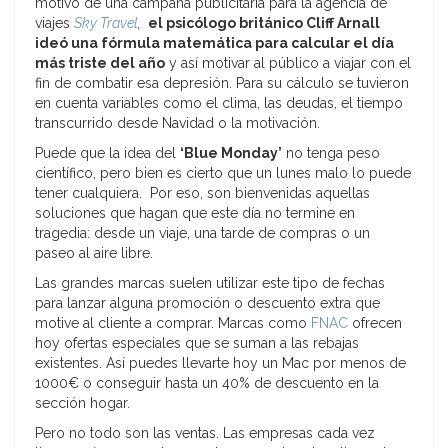
motivo de una campaña publicitaria para la agencia de
viajes
Sky Travel
,
el psicólogo británico Cliff Arnall
ideó una fórmula matemática para calcular el día
más triste del año
y así motivar al público a viajar con el
fin de combatir esa depresión. Para su cálculo se tuvieron
en cuenta variables como el clima, las deudas, el tiempo
transcurrido desde Navidad o la motivación.
Puede que la idea del
‘Blue Monday’
no tenga peso
científico, pero bien es cierto que un lunes malo lo puede
tener cualquiera. Por eso, son bienvenidas aquellas
soluciones que hagan que este día no termine en
tragedia: desde un viaje, una tarde de compras o un
paseo al aire libre.
Las grandes marcas suelen utilizar este tipo de fechas
para lanzar alguna promoción o descuento extra que
motive al cliente a comprar. Marcas como
FNAC
ofrecen
hoy ofertas especiales que se suman a las rebajas
existentes. Así puedes llevarte hoy un Mac por menos de
1000€ o conseguir hasta un 40% de descuento en la
sección hogar.
Pero no todo son las ventas. Las empresas cada vez