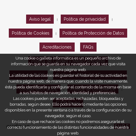
Aviso legal
Política de privacidad
|
|
Política de Cookies
Política de Protección de Datos
|
Acreditaciones
FAQs
Una cookie o galleta informática es un pequeño archivo de
Política de Calidad y Medio Ambiente
información que se guarda en su navegador cada vez que visita
nuestra página web.
Opiniones EUDE
Política de Marketing Responsable
La utilidad de las cookies es guardar el historial de su actividad en
nuestra página web, de manera que, cuando la visite nuevamente,
ésta pueda identificarle y configurar el contenido de la misma en base
Código ético EUDE
Política de compliance
|
|
a sus hábitos de navegación, identidad y preferencias.
Las cookies pueden ser aceptadas, rechazadas, bloqueadas y
EUDE Digital
borradas, según desee. Ello podrá hacerlo mediante las opciones
disponibles en la presente ventana o a través de la configuración de su
navegador, según el caso.
En caso de que rechace las cookies no podremos asegurarle el
eude.es
#WEARE
EUDE
correcto funcionamiento de las distintas funcionalidades de nuestra
página web.