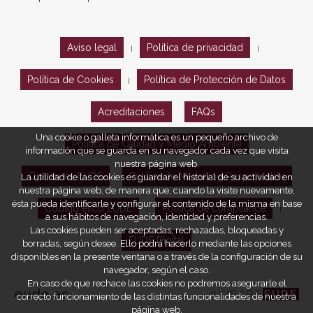
Aviso legal
Política de privacidad
|
|
Política de Cookies
Política de Protección de Datos
|
Acreditaciones
FAQs
Una cookie o galleta informática es un pequeño archivo de
Política de Calidad y Medio Ambiente
información que se guarda en su navegador cada vez que visita
nuestra página web.
Opiniones EUDE
Política de Marketing Responsable
La utilidad de las cookies es guardar el historial de su actividad en
nuestra página web, de manera que, cuando la visite nuevamente,
ésta pueda identificarle y configurar el contenido de la misma en base
Código ético EUDE
Política de compliance
|
|
a sus hábitos de navegación, identidad y preferencias.
Las cookies pueden ser aceptadas, rechazadas, bloqueadas y
EUDE Digital
borradas, según desee. Ello podrá hacerlo mediante las opciones
disponibles en la presente ventana o a través de la configuración de su
navegador, según el caso.
En caso de que rechace las cookies no podremos asegurarle el
eude.es
#WEARE
EUDE
correcto funcionamiento de las distintas funcionalidades de nuestra
página web.