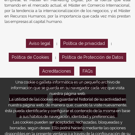
tomando en el mercado actual, el Máster en Comercio Internacional,
por la tendencia a la internacionalización de los negocios, y el Máster
en Recursos Humanos, por la importancia que cada vez más prestan
las empresas al capital humano.
Aviso legal
Política de privacidad
|
|
Política de Cookies
Política de Protección de Datos
|
Acreditaciones
FAQs
Una cookie o galleta informática es un pequeño archivo de
Política de Calidad y Medio Ambiente
información que se guarda en su navegador cada vez que visita
nuestra página web.
Opiniones EUDE
Política de Marketing Responsable
La utilidad de las cookies es guardar el historial de su actividad en
nuestra página web, de manera que, cuando la visite nuevamente,
ésta pueda identificarle y configurar el contenido de la misma en base
Código ético EUDE
Política de compliance
|
|
a sus hábitos de navegación, identidad y preferencias.
Las cookies pueden ser aceptadas, rechazadas, bloqueadas y
EUDE Digital
borradas, según desee. Ello podrá hacerlo mediante las opciones
disponibles en la presente ventana o a través de la configuración de su