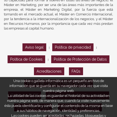
su capacidad para formar a líderes en todas las áreas de negocio, el
Máster en Marketing, por ser una de las áreas más importantes de la
empresa, el Máster en Marketing Digital, por la fuerza que está
tomando en el mercado actual, el Máster en Comercio Internacional,
por la tendencia a la internacionalización de los negocios, y el Máster
en Recursos Humanos, por la importancia que cada vez más prestan
las empresas al capital humano.
Aviso legal
Política de privacidad
|
|
Política de Cookies
Política de Protección de Datos
|
Acreditaciones
FAQs
Una cookie o galleta informática es un pequeño archivo de
Política de Calidad y Medio Ambiente
información que se guarda en su navegador cada vez que visita
nuestra página web.
Opiniones EUDE
Política de Marketing Responsable
La utilidad de las cookies es guardar el historial de su actividad en
nuestra página web, de manera que, cuando la visite nuevamente,
ésta pueda identificarle y configurar el contenido de la misma en base
Código ético EUDE
Política de compliance
|
|
a sus hábitos de navegación, identidad y preferencias.
Las cookies pueden ser aceptadas, rechazadas, bloqueadas y