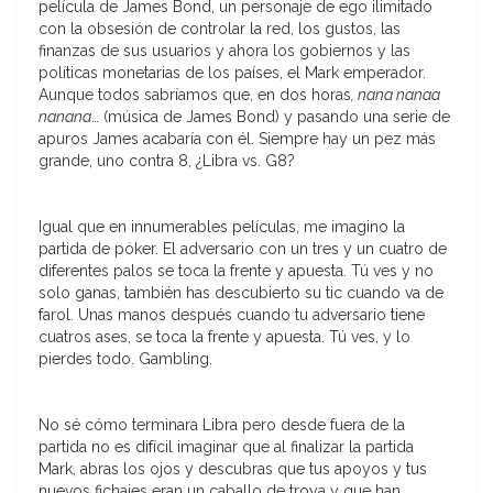
película de James Bond, un personaje de ego ilimitado
con la obsesión de controlar la red, los gustos, las
finanzas de sus usuarios y ahora los gobiernos y las
políticas monetarias de los países, el Mark emperador.
Aunque todos sabríamos que, en dos horas
, nana nanaa
nanana
… (música de James Bond) y pasando una serie de
apuros James acabaría con él. Siempre hay un pez más
grande, uno contra 8, ¿Libra vs. G8?
Igual que en innumerables películas, me imagino la
partida de póker. El adversario con un tres y un cuatro de
diferentes palos se toca la frente y apuesta. Tú ves y no
solo ganas, también has descubierto su tic cuando va de
farol. Unas manos después cuando tu adversario tiene
cuatros ases, se toca la frente y apuesta. Tú ves, y lo
pierdes todo. Gambling.
No sé cómo terminara Libra pero desde fuera de la
partida no es difícil imaginar que al finalizar la partida
Mark, abras los ojos y descubras que tus apoyos y tus
nuevos fichajes eran un caballo de troya y que han