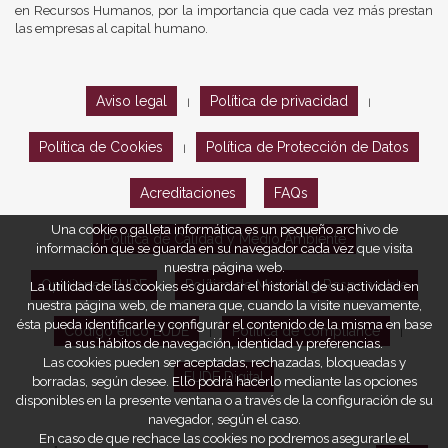
en Recursos Humanos, por la importancia que cada vez más prestan
las empresas al capital humano.
Aviso legal
Política de privacidad
|
|
Política de Cookies
Política de Protección de Datos
|
Acreditaciones
FAQs
Una cookie o galleta informática es un pequeño archivo de
Política de Calidad y Medio Ambiente
información que se guarda en su navegador cada vez que visita
nuestra página web.
Opiniones EUDE
Política de Marketing Responsable
La utilidad de las cookies es guardar el historial de su actividad en
nuestra página web, de manera que, cuando la visite nuevamente,
ésta pueda identificarle y configurar el contenido de la misma en base
Código ético EUDE
Política de compliance
|
|
a sus hábitos de navegación, identidad y preferencias.
Las cookies pueden ser aceptadas, rechazadas, bloqueadas y
EUDE Digital
borradas, según desee. Ello podrá hacerlo mediante las opciones
disponibles en la presente ventana o a través de la configuración de su
navegador, según el caso.
En caso de que rechace las cookies no podremos asegurarle el