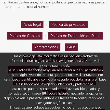
en Recursos Humanos, por la importancia que cada vez más prestan
las empresas al capital humano.
Aviso legal
Política de privacidad
|
|
Política de Cookies
Política de Protección de Datos
|
Acreditaciones
FAQs
Una cookie o galleta informática es un pequeño archivo de
Política de Calidad y Medio Ambiente
información que se guarda en su navegador cada vez que visita
nuestra página web.
Opiniones EUDE
Política de Marketing Responsable
La utilidad de las cookies es guardar el historial de su actividad en
nuestra página web, de manera que, cuando la visite nuevamente,
ésta pueda identificarle y configurar el contenido de la misma en base
Código ético EUDE
Política de compliance
|
|
a sus hábitos de navegación, identidad y preferencias.
Las cookies pueden ser aceptadas, rechazadas, bloqueadas y
EUDE Digital
borradas, según desee. Ello podrá hacerlo mediante las opciones
disponibles en la presente ventana o a través de la configuración de su
navegador, según el caso.
En caso de que rechace las cookies no podremos asegurarle el