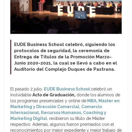
EUDE Business School celebró, siguiendo los
protocolos de seguridad, la ceremonia de
Entrega de Títulos de la
Promoción Marzo-
Junio 2020-2021, la cual se llevó a cabo en el
Auditorio del Complejo Duques de Pastrana.
El pasado 2 julio,
EUDE Business School
celebró un
inolvidable
Acto de Graduación
,
donde los alumnos de
los programas presenciales y online de
MBA, Máster en
Marketing y Dirección Comercial, Comercio
Internacional, Recursos Humanos, Coaching y
Marketing Digital
, recibieron su título de Máster
respectivo. Además, algunos fueron premiados con el
reconocimientos por mejor expediente y mejor trabajo de