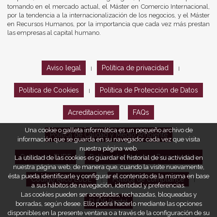
tomando en el mercado actual, el Máster en Comercio Internacional,
por la tendencia a la internacionalización de los negocios, y el Máster
en Recursos Humanos, por la importancia que cada vez más prestan
las empresas al capital humano.
Aviso legal
Política de privacidad
|
|
Política de Cookies
Política de Protección de Datos
|
Acreditaciones
FAQs
Una cookie o galleta informática es un pequeño archivo de
Política de Calidad y Medio Ambiente
información que se guarda en su navegador cada vez que visita
nuestra página web.
Opiniones EUDE
Política de Marketing Responsable
La utilidad de las cookies es guardar el historial de su actividad en
nuestra página web, de manera que, cuando la visite nuevamente,
ésta pueda identificarle y configurar el contenido de la misma en base
Código ético EUDE
Política de compliance
|
|
a sus hábitos de navegación, identidad y preferencias.
Las cookies pueden ser aceptadas, rechazadas, bloqueadas y
EUDE Digital
borradas, según desee. Ello podrá hacerlo mediante las opciones
disponibles en la presente ventana o a través de la configuración de su