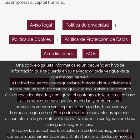
las empresas al capital humano.
Aviso legal
Política de privacidad
|
|
Política de Cookies
Política de Protección de Datos
|
Acreditaciones
FAQs
Una cookie o galleta informática es un pequeño archivo de
Política de Calidad y Medio Ambiente
información que se guarda en su navegador cada vez que visita
nuestra página web.
Opiniones EUDE
Política de Marketing Responsable
La utilidad de las cookies es guardar el historial de su actividad en
nuestra página web, de manera que, cuando la visite nuevamente,
ésta pueda identificarle y configurar el contenido de la misma en base
Código ético EUDE
Política de compliance
|
|
a sus hábitos de navegación, identidad y preferencias.
Las cookies pueden ser aceptadas, rechazadas, bloqueadas y
EUDE Digital
borradas, según desee. Ello podrá hacerlo mediante las opciones
disponibles en la presente ventana o a través de la configuración de su
navegador, según el caso.
En caso de que rechace las cookies no podremos asegurarle el
eude.es
#WEARE
EUDE
correcto funcionamiento de las distintas funcionalidades de nuestra