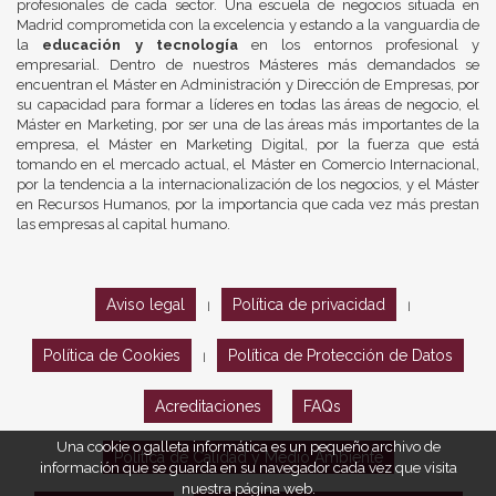
profesionales de cada sector. Una escuela de negocios situada en
Madrid comprometida con la excelencia y estando a la vanguardia de
la
educación y tecnología
en los entornos profesional y
empresarial. Dentro de nuestros Másteres más demandados se
encuentran el Máster en Administración y Dirección de Empresas, por
su capacidad para formar a líderes en todas las áreas de negocio, el
Máster en Marketing, por ser una de las áreas más importantes de la
empresa, el Máster en Marketing Digital, por la fuerza que está
tomando en el mercado actual, el Máster en Comercio Internacional,
por la tendencia a la internacionalización de los negocios, y el Máster
en Recursos Humanos, por la importancia que cada vez más prestan
las empresas al capital humano.
Aviso legal
Política de privacidad
|
|
Política de Cookies
Política de Protección de Datos
|
Acreditaciones
FAQs
Una cookie o galleta informática es un pequeño archivo de
Política de Calidad y Medio Ambiente
información que se guarda en su navegador cada vez que visita
nuestra página web.