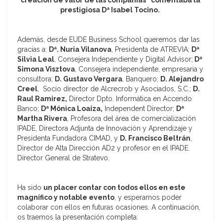
creación de valor de las compañías” comentaba la
prestigiosa Dª Isabel Tocino.
Además, desde EUDE Business School queremos dar las
gracias a:
Dª. Nuria Vilanova
, Presidenta de ATREVIA;
Dª
Silvia Leal
, Consejera Independiente y Digital Advisor;
Dª
Simona Visztova
, Consejera independiente, empresaria y
consultora;
D. Gustavo Vergara
, Banquero;
D. Alejandro
Creel
, Socio director de Alcrecrob y Asociados, S.C.;
D.
Raul Ramirez,
Director Dpto. Informática en Accendo
Banco;
Dª Mónica Loaiza,
Independent Director;
Dª
Martha Rivera
, Profesora del área de comercialización
IPADE, Directora Adjunta de Innovación y Aprendizaje y
Presidenta Fundadora CIMAD, y
D. Francisco Beltrán
,
Director de Alta Dirección AD2 y profesor en el IPADE.
Director General de Stratevo.
Ha sido
un placer contar con todos ellos en este
magnífico y notable evento
, y esperamos poder
colaborar con ellos en futuras ocasiones. A continuación,
os traemos la presentación completa: