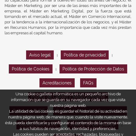
su capacidad para formar a líderes en todas las áreas de negocio, el
Máster en Marketing, por ser una de las áreas más importantes de la
empresa, el Máster en Marketing Digital, por la fuerza que está
tomando en el mercado actual, el Máster en Comercio Internacional,
por la tendencia a la internacionalización de los negocios, y el Máster
en Recursos Humanos, por la importancia que cada vez más prestan
las empresas al capital humano.
Aviso legal
Política de privacidad
|
|
Política de Cookies
Política de Protección de Datos
|
Acreditaciones
FAQs
Una cookie o galleta informática es un pequeño archivo de
Política de Calidad y Medio Ambiente
información que se guarda en su navegador cada vez que visita
nuestra página web.
Opiniones EUDE
Política de Marketing Responsable
La utilidad de las cookies es guardar el historial de su actividad en
nuestra página web, de manera que, cuando la visite nuevamente,
ésta pueda identificarle y configurar el contenido de la misma en base
Código ético EUDE
Política de compliance
|
|
a sus hábitos de navegación, identidad y preferencias.
Las cookies pueden ser aceptadas, rechazadas, bloqueadas y