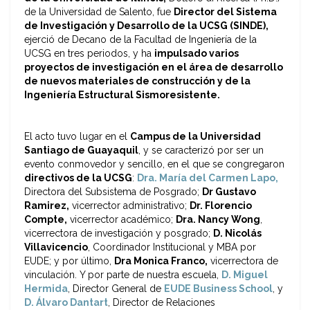
de la Universidad de Salento, fue
Director del Sistema
de Investigación y Desarrollo de la UCSG (SINDE),
ejerció de Decano de la Facultad de Ingeniería de la
UCSG en tres periodos, y ha
impulsado varios
proyectos de investigación en el área de desarrollo
de nuevos materiales de construcción y de la
Ingeniería Estructural Sismoresistente.
El acto tuvo lugar en el
Campus de la Universidad
Santiago de Guayaquil
, y se caracterizó por ser un
evento conmovedor y sencillo, en el que se congregaron
directivos de la UCSG
:
Dra. María del Carmen Lapo,
Directora del Subsistema de Posgrado;
Dr Gustavo
Ramirez,
vicerrector administrativo;
Dr. Florencio
Compte,
vicerrector académico;
Dra. Nancy Wong
,
vicerrectora de investigación y posgrado;
D. Nicolás
Villavicencio
, Coordinador Institucional y MBA por
EUDE;
y por último,
Dra Monica Franco,
vicerrectora de
vinculación. Y por parte de nuestra escuela,
D. Miguel
Hermida
, Director General de
EUDE Business School
, y
D. Álvaro Dantart
, Director de Relaciones