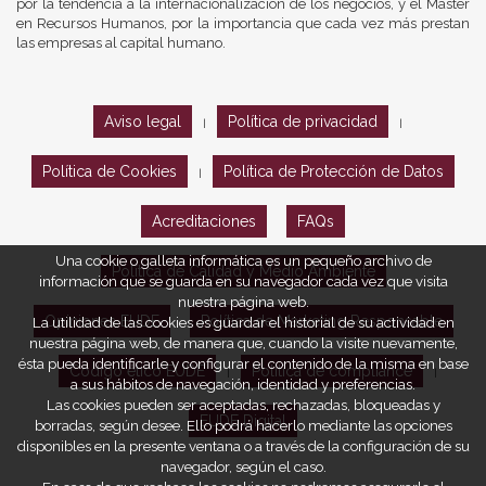
por la tendencia a la internacionalización de los negocios, y el Máster
en Recursos Humanos, por la importancia que cada vez más prestan
las empresas al capital humano.
Aviso legal
Política de privacidad
|
|
Política de Cookies
Política de Protección de Datos
|
Acreditaciones
FAQs
Una cookie o galleta informática es un pequeño archivo de
Política de Calidad y Medio Ambiente
información que se guarda en su navegador cada vez que visita
nuestra página web.
Opiniones EUDE
Política de Marketing Responsable
La utilidad de las cookies es guardar el historial de su actividad en
nuestra página web, de manera que, cuando la visite nuevamente,
ésta pueda identificarle y configurar el contenido de la misma en base
Código ético EUDE
Política de compliance
|
|
a sus hábitos de navegación, identidad y preferencias.
Las cookies pueden ser aceptadas, rechazadas, bloqueadas y
EUDE Digital
borradas, según desee. Ello podrá hacerlo mediante las opciones
disponibles en la presente ventana o a través de la configuración de su
navegador, según el caso.