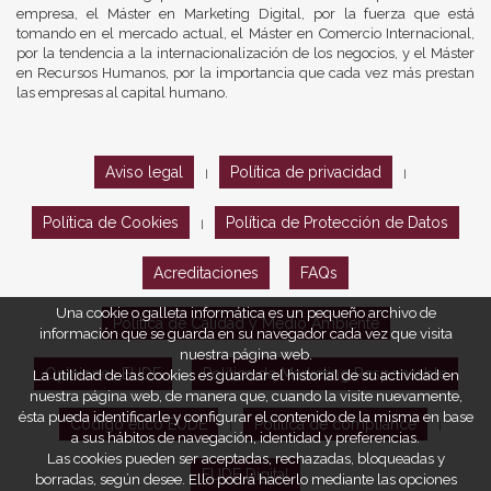
empresa, el Máster en Marketing Digital, por la fuerza que está
tomando en el mercado actual, el Máster en Comercio Internacional,
por la tendencia a la internacionalización de los negocios, y el Máster
en Recursos Humanos, por la importancia que cada vez más prestan
las empresas al capital humano.
Aviso legal
Política de privacidad
|
|
Política de Cookies
Política de Protección de Datos
|
Acreditaciones
FAQs
Una cookie o galleta informática es un pequeño archivo de
Política de Calidad y Medio Ambiente
información que se guarda en su navegador cada vez que visita
nuestra página web.
Opiniones EUDE
Política de Marketing Responsable
La utilidad de las cookies es guardar el historial de su actividad en
nuestra página web, de manera que, cuando la visite nuevamente,
ésta pueda identificarle y configurar el contenido de la misma en base
Código ético EUDE
Política de compliance
|
|
a sus hábitos de navegación, identidad y preferencias.
Las cookies pueden ser aceptadas, rechazadas, bloqueadas y
EUDE Digital
borradas, según desee. Ello podrá hacerlo mediante las opciones