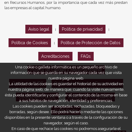
en Recursos Humanos, por la importancia que cada vez más prestan
las empresas al capital humano.
Aviso legal
Política de privacidad
|
|
Política de Cookies
Política de Protección de Datos
|
Acreditaciones
FAQs
Una cookie o galleta informática es un pequeño archivo de
Política de Calidad y Medio Ambiente
información que se guarda en su navegador cada vez que visita
nuestra página web.
Opiniones EUDE
Política de Marketing Responsable
La utilidad de las cookies es guardar el historial de su actividad en
nuestra página web, de manera que, cuando la visite nuevamente,
ésta pueda identificarle y configurar el contenido de la misma en base
Código ético EUDE
Política de compliance
|
|
a sus hábitos de navegación, identidad y preferencias.
Las cookies pueden ser aceptadas, rechazadas, bloqueadas y
EUDE Digital
borradas, según desee. Ello podrá hacerlo mediante las opciones
disponibles en la presente ventana o a través de la configuración de su
navegador, según el caso.
En caso de que rechace las cookies no podremos asegurarle el