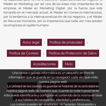
Máster en Marketing, por ser una de las áreas más importantes de la
empresa, el Máster en Marketing Digital, por la fuerza que está
tomando en el mercado actual, el Máster en Comercio Internacional,
por la tendencia a la internacionalización de los negocios, y el Máster
en Recursos Humanos, por la importancia que cada vez más prestan
las empresas al capital humano.
Aviso legal
Política de privacidad
|
|
Política de Cookies
Política de Protección de Datos
|
Acreditaciones
FAQs
Una cookie o galleta informática es un pequeño archivo de
Política de Calidad y Medio Ambiente
información que se guarda en su navegador cada vez que visita
nuestra página web.
Opiniones EUDE
Política de Marketing Responsable
La utilidad de las cookies es guardar el historial de su actividad en
nuestra página web, de manera que, cuando la visite nuevamente,
ésta pueda identificarle y configurar el contenido de la misma en base
Código ético EUDE
Política de compliance
|
|
a sus hábitos de navegación, identidad y preferencias.
Las cookies pueden ser aceptadas, rechazadas, bloqueadas y