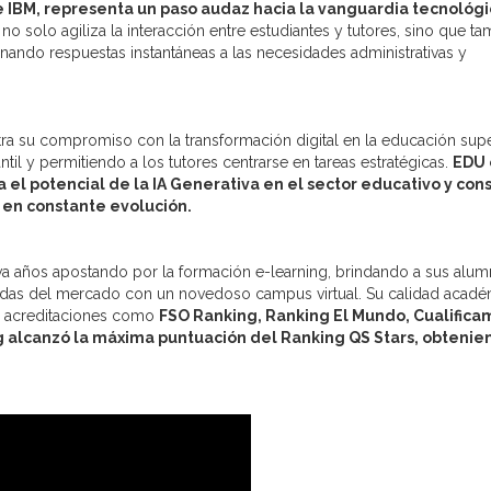
e IBM, representa un paso audaz hacia la vanguardia tecnológi
no solo agiliza la interacción entre estudiantes y tutores, sino que t
ando respuestas instantáneas a las necesidades administrativas y
a su compromiso con la transformación digital en la educación supe
til y permitiendo a los tutores centrarse en tareas estratégicas.
EDU 
 el potencial de la IA Generativa en el sector educativo y con
 en constante evolución.
a años apostando por la formación e-learning, brindando a sus alu
ndas del mercado con un novedoso campus virtual. Su calidad acadé
 y acreditaciones como
FSO Ranking, Ranking El Mundo, Cualifica
ng alcanzó la máxima puntuación del Ranking QS Stars, obtenie