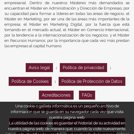
empresarial. Dentro de nuestros Másteres más demandados se
encuentran el Máster en Administración y Dirección de Empresas, por
su capacidad para formar a líderes en todas las áreas de negocio, el
Máster en Marketing, por ser una de las áreas más importantes de la
empresa, el Máster en Marketing Digital, por la fuerza que está
tomando en el mercado actual, el Máster en Comercio Internacional,
por la tendencia a la internacionalización de los negocios, y el Máster
en Recursos Humanos, por la importancia que cada vez más prestan
las empresas al capital humano.
Aviso legal
Política de privacidad
|
|
Política de Cookies
Política de Protección de Datos
|
Acreditaciones
FAQs
Una cookie o galleta informática es un pequeño archivo de
Política de Calidad y Medio Ambiente
información que se guarda en su navegador cada vez que visita
nuestra página web.
Opiniones EUDE
Política de Marketing Responsable
La utilidad de las cookies es guardar el historial de su actividad en
nuestra página web, de manera que, cuando la visite nuevamente,