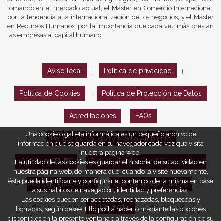
tomando en el mercado actual, el Máster en Comercio Internacional,
por la tendencia a la internacionalización de los negocios, y el Máster
en Recursos Humanos, por la importancia que cada vez más prestan
las empresas al capital humano.
Aviso legal
Política de privacidad
|
|
Política de Cookies
Política de Protección de Datos
|
Acreditaciones
FAQs
Una cookie o galleta informática es un pequeño archivo de
Política de Calidad y Medio Ambiente
información que se guarda en su navegador cada vez que visita
nuestra página web.
Opiniones EUDE
Política de Marketing Responsable
La utilidad de las cookies es guardar el historial de su actividad en
nuestra página web, de manera que, cuando la visite nuevamente,
ésta pueda identificarle y configurar el contenido de la misma en base
Código ético EUDE
Política de compliance
|
|
a sus hábitos de navegación, identidad y preferencias.
Las cookies pueden ser aceptadas, rechazadas, bloqueadas y
EUDE Digital
borradas, según desee. Ello podrá hacerlo mediante las opciones
disponibles en la presente ventana o a través de la configuración de su