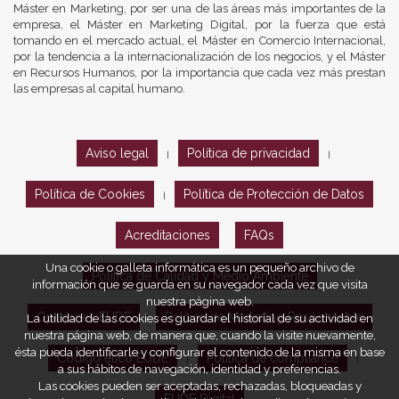
Máster en Marketing, por ser una de las áreas más importantes de la
empresa, el Máster en Marketing Digital, por la fuerza que está
tomando en el mercado actual, el Máster en Comercio Internacional,
por la tendencia a la internacionalización de los negocios, y el Máster
en Recursos Humanos, por la importancia que cada vez más prestan
las empresas al capital humano.
Aviso legal
Política de privacidad
|
|
Política de Cookies
Política de Protección de Datos
|
Acreditaciones
FAQs
Una cookie o galleta informática es un pequeño archivo de
Política de Calidad y Medio Ambiente
información que se guarda en su navegador cada vez que visita
nuestra página web.
Opiniones EUDE
Política de Marketing Responsable
La utilidad de las cookies es guardar el historial de su actividad en
nuestra página web, de manera que, cuando la visite nuevamente,
ésta pueda identificarle y configurar el contenido de la misma en base
Código ético EUDE
Política de compliance
|
|
a sus hábitos de navegación, identidad y preferencias.
Las cookies pueden ser aceptadas, rechazadas, bloqueadas y