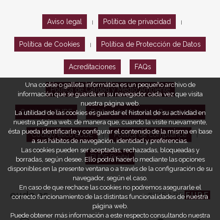
Aviso legal
Política de privacidad
|
|
Política de Cookies
Política de Protección de Datos
|
Acreditaciones
FAQs
Una cookie o galleta informática es un pequeño archivo de
Política de Calidad y Medio Ambiente
información que se guarda en su navegador cada vez que visita
nuestra página web.
Opiniones EUDE
Política de Marketing Responsable
La utilidad de las cookies es guardar el historial de su actividad en
nuestra página web, de manera que, cuando la visite nuevamente,
ésta pueda identificarle y configurar el contenido de la misma en base
Código ético EUDE
Política de compliance
|
|
a sus hábitos de navegación, identidad y preferencias.
Las cookies pueden ser aceptadas, rechazadas, bloqueadas y
EUDE Digital
borradas, según desee. Ello podrá hacerlo mediante las opciones
disponibles en la presente ventana o a través de la configuración de su
navegador, según el caso.
En caso de que rechace las cookies no podremos asegurarle el
eude.es
#WEARE
EUDE
correcto funcionamiento de las distintas funcionalidades de nuestra
página web.
Puede obtener más información a este respecto consultando nuestra