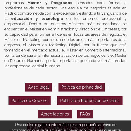
programas
Máster y Posgrados
pensados para formar a
profesionales de cada sector. Una escuela de negocios situada en
Madrid comprometida con la excelencia y estando a la vanguardia de
la
educación y tecnología
en los entornos profesional y
empresarial. Dentro de nuestros Másteres más demandados se
encuentran el Máster en Administración y Dirección de Empresas, por
su capacidad para formar a líderes en todas las áreas de negocio, el
Máster en Marketing, por ser una de las áreas más importantes de la
empresa, el Máster en Marketing Digital, por la fuerza que está
tomando en el mercado actual, el Máster en Comercio Internacional,
por la tendencia a la internacionalización de los negocios, y el Máster
en Recursos Humanos, por la importancia que cada vez más prestan
las empresas al capital humano.
Aviso legal
Política de privacidad
|
|
Política de Cookies
Política de Protección de Datos
|
Acreditaciones
FAQs
Una cookie o galleta informática es un pequeño archivo de
Política de Calidad y Medio Ambiente
información que se guarda en su navegador cada vez que visita