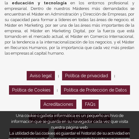
la
educación y tecnología
en los entornos profesional y
empresarial. Dentro de nuestros Másteres más demandados se
encuentran el Máster en Administración y Dirección de Empresas, por
su capacidad para formar a líderes en todas las áreas de negocio, el
Máster en Marketing, por ser una de las áreas más importantes de la
empresa, el Máster en Marketing Digital, por la fuerza que está
tomando en el mercado actual, el Máster en Comercio Internacional,
por la tendencia a la internacionalización de los negocios, y el Máster
en Recursos Humanos, por la importancia que cada vez más prestan
las empresas al capital humano.
Aviso legal
Política de privacidad
|
|
Política de Cookies
Política de Protección de Datos
|
Acreditaciones
FAQs
Una cookie o galleta informática es un pequeño archivo de
Política de Calidad y Medio Ambiente
información que se guarda en su navegador cada vez que visita
nuestra página web.
Opiniones EUDE
Política de Marketing Responsable
La utilidad de las cookies es guardar el historial de su actividad en