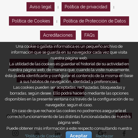
Aviso legal
Política de privacidad
|
|
Política de Cookies
Política de Protección de Datos
|
Acreditaciones
FAQs
Una cookie o galleta informática es un pequeño archivo de
Política de Calidad y Medio Ambiente
información que se guarda en su navegador cada vez que visita
nuestra página web.
Opiniones EUDE
Política de Marketing Responsable
La utilidad de las cookies es guardar el historial de su actividad en
nuestra página web, de manera que, cuando la visite nuevamente,
ésta pueda identificarle y configurar el contenido de la misma en base
Código ético EUDE
Política de compliance
|
|
a sus hábitos de navegación, identidad y preferencias.
Las cookies pueden ser aceptadas, rechazadas, bloqueadas y
EUDE Digital
borradas, según desee. Ello podrá hacerlo mediante las opciones
disponibles en la presente ventana o a través de la configuración de su
navegador, según el caso.
En caso de que rechace las cookies no podremos asegurarle el
eude.es
#WEARE
EUDE
correcto funcionamiento de las distintas funcionalidades de nuestra
página web.
Puede obtener más información a este respecto consultando nuestra
"Política de Cookies"
Aceptar
Rechazar