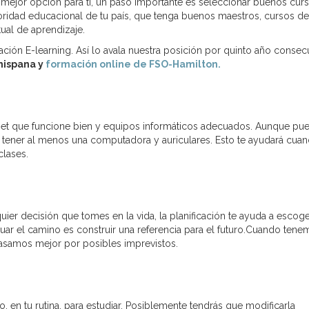
 mejor opción para ti, un paso importante es seleccionar buenos curs
toridad educacional de tu país, que tenga buenos maestros, cursos de
ual de aprendizaje.
ión E-learning. Así lo avala nuestra posición por quinto año consec
hispana y
formación online de FSO-Hamilton.
ernet que funcione bien y equipos informáticos adecuados. Aunque pu
te tener al menos una computadora y auriculares. Esto te ayudará cua
clases.
uier decisión que tomes en la vida, la planificación te ayuda a escoge
aluar el camino es construir una referencia para el futuro.Cuando ten
asamos mejor por posibles imprevistos.
io, en tu rutina, para estudiar. Posiblemente tendrás que modificarla