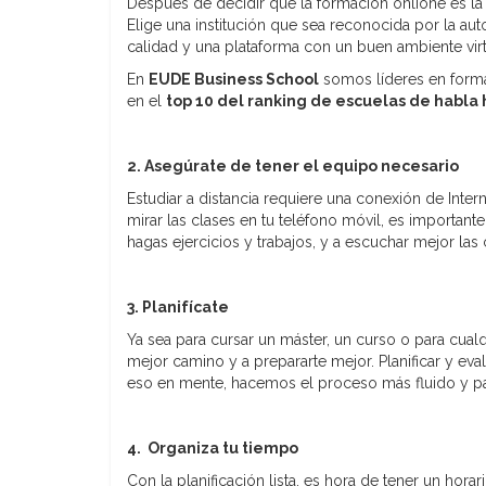
Después de decidir que la formación onlione es la
Elige una institución que sea reconocida por la au
calidad y una plataforma con un buen ambiente virt
En
EUDE Business School
somos líderes en formac
en el
top 10 del ranking de escuelas de habla 
2. Asegúrate de tener el equipo necesario
Estudiar a distancia requiere una conexión de Int
mirar las clases en tu teléfono móvil, es importan
hagas ejercicios y trabajos, y a escuchar mejor las 
3. Planifícate
Ya sea para cursar un máster, un curso o para cualq
mejor camino y a prepararte mejor. Planificar y ev
eso en mente, hacemos el proceso más fluido y p
4. Organiza tu tiempo
Con la planificación lista, es hora de tener un horar