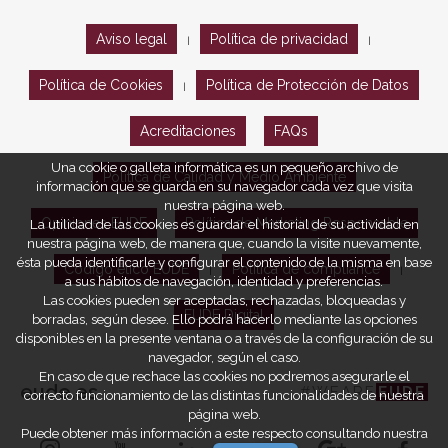
Aviso legal
Política de privacidad
|
|
Política de Cookies
Política de Protección de Datos
|
Acreditaciones
FAQs
Una cookie o galleta informática es un pequeño archivo de
Política de Calidad y Medio Ambiente
información que se guarda en su navegador cada vez que visita
nuestra página web.
Opiniones EUDE
Política de Marketing Responsable
La utilidad de las cookies es guardar el historial de su actividad en
nuestra página web, de manera que, cuando la visite nuevamente,
ésta pueda identificarle y configurar el contenido de la misma en base
Código ético EUDE
Política de compliance
|
|
a sus hábitos de navegación, identidad y preferencias.
Las cookies pueden ser aceptadas, rechazadas, bloqueadas y
EUDE Digital
borradas, según desee. Ello podrá hacerlo mediante las opciones
disponibles en la presente ventana o a través de la configuración de su
navegador, según el caso.
En caso de que rechace las cookies no podremos asegurarle el
eude.es
#WEARE
EUDE
correcto funcionamiento de las distintas funcionalidades de nuestra
página web.
Puede obtener más información a este respecto consultando nuestra