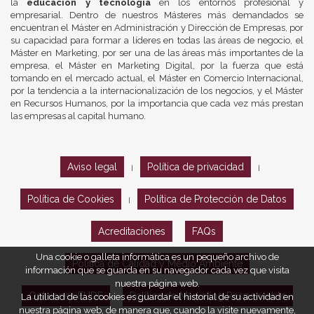
la
educación y tecnología
en los entornos profesional y
empresarial. Dentro de nuestros Másteres más demandados se
encuentran el Máster en Administración y Dirección de Empresas, por
su capacidad para formar a líderes en todas las áreas de negocio, el
Máster en Marketing, por ser una de las áreas más importantes de la
empresa, el Máster en Marketing Digital, por la fuerza que está
tomando en el mercado actual, el Máster en Comercio Internacional,
por la tendencia a la internacionalización de los negocios, y el Máster
en Recursos Humanos, por la importancia que cada vez más prestan
las empresas al capital humano.
Aviso legal
Política de privacidad
|
|
Política de Cookies
Política de Protección de Datos
|
Acreditaciones
FAQs
Una cookie o galleta informática es un pequeño archivo de
Política de Calidad y Medio Ambiente
información que se guarda en su navegador cada vez que visita
nuestra página web.
Opiniones EUDE
Política de Marketing Responsable
La utilidad de las cookies es guardar el historial de su actividad en
nuestra página web, de manera que, cuando la visite nuevamente,