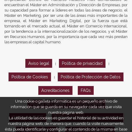
encuentran el Máster en Administración y Dirección de Empresas, por
su capacidad para formar a líderes en todas las áreas de negocio, el
Máster en Marketing, por ser una de las áreas más importantes de la
empresa, el Máster en Marketing Digital, por la fuerza que está
tomando en el mercado actual, el Máster en Comercio Internacional,
por la tendencia a la internacionalización de los negocios, y el Máster
en Recursos Humanos, por la importancia que cada vez más prestan
las empresas al capital humano.
Aviso legal
Política de privacidad
|
|
Política de Cookies
Política de Protección de Datos
|
Acreditaciones
FAQs
Una cookie o galleta informática es un pequeño archivo de
Política de Calidad y Medio Ambiente
información que se guarda en su navegador cada vez que visita
nuestra página web.
Opiniones EUDE
Política de Marketing Responsable
La utilidad de las cookies es guardar el historial de su actividad en
nuestra página web, de manera que, cuando la visite nuevamente,
ésta pueda identificarle y configurar el contenido de la misma en base
Código ético EUDE
Política de compliance
|
|